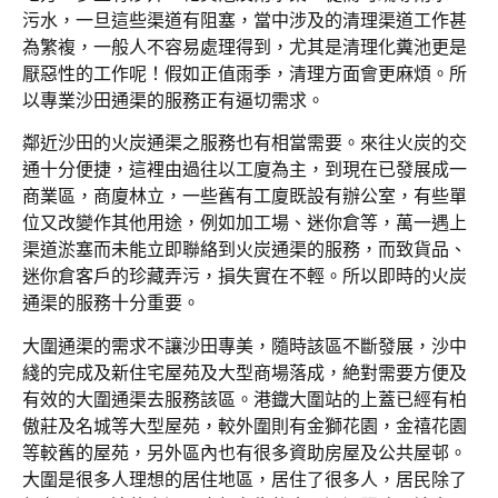
污水，一旦這些渠道有阻塞，當中涉及的清理渠道工作甚
為繁複，一般人不容易處理得到，尤其是清理化糞池更是
厭惡性的工作呢！假如正值雨季，清理方面會更麻煩。所
以專業沙田通渠的服務正有逼切需求。
鄰近沙田的火炭通渠之服務也有相當需要。來往火炭的交
通十分便捷，這裡由過往以工廈為主，到現在已發展成一
商業區，商廈林立，一些舊有工廈既設有辦公室，有些單
位又改變作其他用途，例如加工場、迷你倉等，萬一遇上
渠道淤塞而未能立即聯絡到火炭通渠的服務，而致貨品、
迷你倉客戶的珍藏弄污，損失實在不輕。所以即時的火炭
通渠的服務十分重要。
大圍通渠的需求不讓沙田專美，隨時該區不斷發展，沙中
綫的完成及新住宅屋苑及大型商場落成，絶對需要方便及
有效的大圍通渠去服務該區。港鐡大圍站的上蓋已經有柏
傲莊及名城等大型屋苑，較外圍則有金獅花園，金禧花園
等較舊的屋苑，另外區內也有很多資助房屋及公共屋邨。
大圍是很多人理想的居住地區，居住了很多人，居民除了