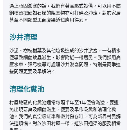
遇上頑固淤塞的話，我們有著高壓式設備，可以用不鏽
鋼槍頭把硬如石屎的阻塞物亦可打碎及沖走，對於家居
甚至不同類型工商廈渠道也應用得到。
沙井清理
沙泥、樹枝樹葉及其他垃圾造成的沙井淤塞，一有積水
便導致細菌蚊蟲滋生，影響附近一帶居民。我們採用高
壓水車、彈弓機等可處理沙井淤塞問題，特別是雨季這
些問題更要及早解決。
清理化糞池
村屋地區的化糞池通常每隔半年至1年便會滿溢，要避
免出現惡臭及細菌滋生，便要及早作吸糞和清理化糞
池。我們的真空吸缸車和密封儲存缸，可為新界村民解
決這煩惱。對於沙田村屋一帶，這沙田通渠的服務相當